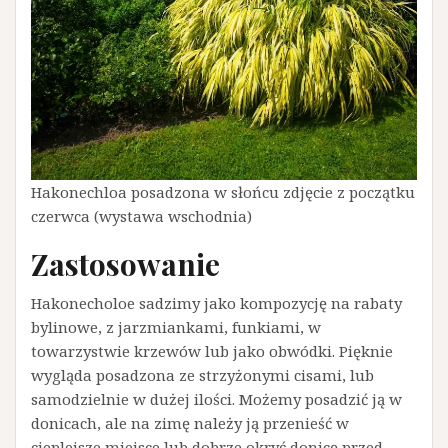
Hakonechloa posadzona w słońcu zdjęcie z początku
czerwca (wystawa wschodnia)
Zastosowanie
Hakonecholoe sadzimy jako kompozycję na rabaty
bylinowe, z jarzmiankami, funkiami, w
towarzystwie krzewów lub jako obwódki. Pięknie
wygląda posadzona ze strzyżonymi cisami, lub
samodzielnie w dużej ilości. Możemy posadzić ją w
donicach, ale na zimę należy ją przenieść w
cieplejsze miejsce lub dobrze okryć donicę przed