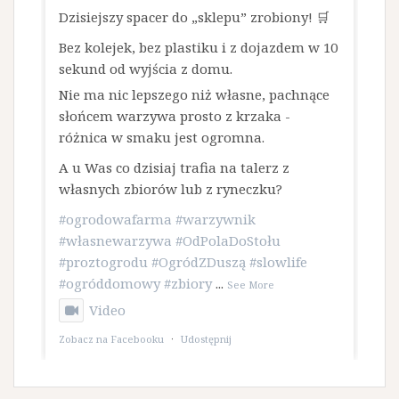
Dzisiejszy spacer do „sklepu” zrobiony! 🛒
Bez kolejek, bez plastiku i z dojazdem w 10
sekund od wyjścia z domu.
​Nie ma nic lepszego niż własne, pachnące
słońcem warzywa prosto z krzaka -
różnica w smaku jest ogromna.
A u Was co dzisiaj trafia na talerz z
własnych zbiorów lub z ryneczku?
#ogrodowafarma
#warzywnik
#własnewarzywa
#OdPolaDoStołu
#proztogrodu
#OgródZDuszą
#slowlife
#ogróddomowy
#zbiory
...
See More
Video
Zobacz na Facebooku
·
Udostępnij