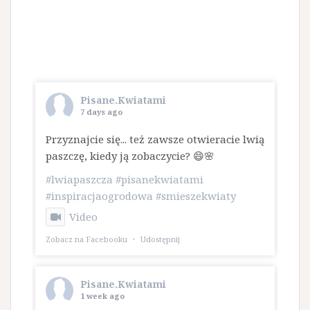
Pisane.Kwiatami
7 days ago
Przyznajcie się... też zawsze otwieracie lwią
paszczę, kiedy ją zobaczycie? 😄🌸
#lwiapaszcza
#pisanekwiatami
#inspiracjaogrodowa
#smieszekwiaty
Video
Zobacz na Facebooku
·
Udostępnij
Pisane.Kwiatami
1 week ago