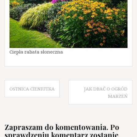
Ciepła rabata słoneczna
Nawigacja
OSTNICA CIENIUTKA
JAK DBAĆ O OGRÓD
wpisu
MARZEŃ
Zapraszam do komentowania. Po
sprawdzeniu komentarz zostanie