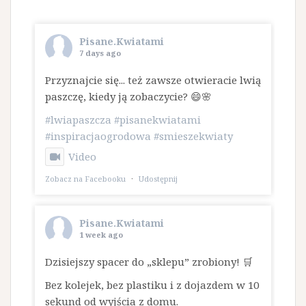
Pisane.Kwiatami
7 days ago
Przyznajcie się... też zawsze otwieracie lwią
paszczę, kiedy ją zobaczycie? 😄🌸
#lwiapaszcza
#pisanekwiatami
#inspiracjaogrodowa
#smieszekwiaty
Video
Zobacz na Facebooku
·
Udostępnij
Pisane.Kwiatami
1 week ago
Dzisiejszy spacer do „sklepu” zrobiony! 🛒
Bez kolejek, bez plastiku i z dojazdem w 10
sekund od wyjścia z domu.