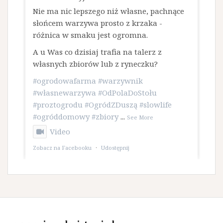
​Nie ma nic lepszego niż własne, pachnące
słońcem warzywa prosto z krzaka -
różnica w smaku jest ogromna.
A u Was co dzisiaj trafia na talerz z
własnych zbiorów lub z ryneczku?
#ogrodowafarma
#warzywnik
#własnewarzywa
#OdPolaDoStołu
#proztogrodu
#OgródZDuszą
#slowlife
#ogróddomowy
#zbiory
...
See More
Video
Zobacz na Facebooku
·
Udostępnij