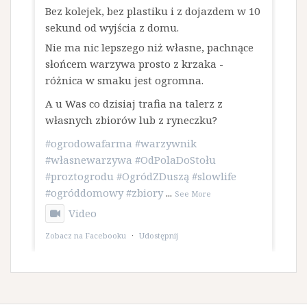
Bez kolejek, bez plastiku i z dojazdem w 10
sekund od wyjścia z domu.
​Nie ma nic lepszego niż własne, pachnące
słońcem warzywa prosto z krzaka -
różnica w smaku jest ogromna.
A u Was co dzisiaj trafia na talerz z
własnych zbiorów lub z ryneczku?
#ogrodowafarma
#warzywnik
#własnewarzywa
#OdPolaDoStołu
#proztogrodu
#OgródZDuszą
#slowlife
#ogróddomowy
#zbiory
...
See More
Video
Zobacz na Facebooku
·
Udostępnij