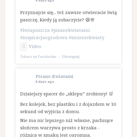
6 days ago
Przyznajcie się... też zawsze otwieracie lwią
paszczę, kiedy ją zobaczycie? 😄🌸
#lwiapaszcza
#pisanekwiatami
#inspiracjaogrodowa
#smieszekwiaty
Video
Zobacz na Facebooku
·
Udostępnij
Pisane.Kwiatami
6 days ago
Dzisiejszy spacer do „sklepu” zrobiony! 🛒
Bez kolejek, bez plastiku i z dojazdem w 10
sekund od wyjścia z domu.
​Nie ma nic lepszego niż własne, pachnące
słońcem warzywa prosto z krzaka -
różnica w smaku jest ogromna.