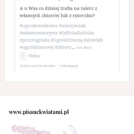
A u Was co dzisiaj trafia na talerz z
własnych zbiorów lub z ryneczku?
#ogrodowafarma
#warzywnik
#własnewarzywa
#OdPolaDoStołu
#proztogrodu
#OgródZDuszą
#slowlife
#ogróddomowy
#zbiory
...
See More
Video
Zobacz na Facebooku
·
Udostępnij
www.pisanekwiatami.pl