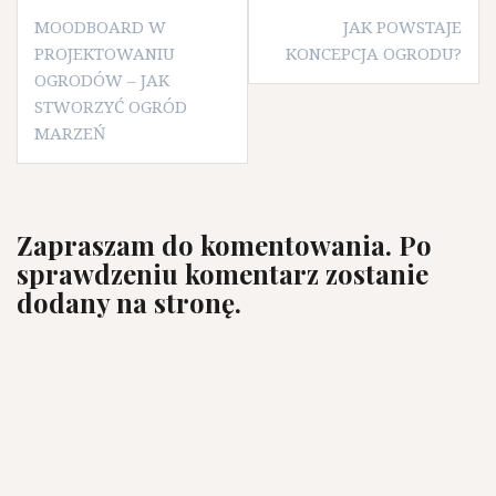
Nawigacja
MOODBOARD W
JAK POWSTAJE
wpisu
PROJEKTOWANIU
KONCEPCJA OGRODU?
OGRODÓW – JAK
STWORZYĆ OGRÓD
MARZEŃ
Zapraszam do komentowania. Po
sprawdzeniu komentarz zostanie
dodany na stronę.