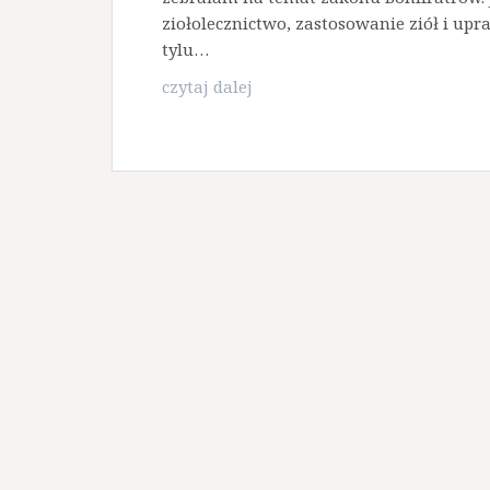
ziołolecznictwo, zastosowanie ziół i up
tylu…
Renesans
czytaj dalej
ziołolecznictwa
–
zastosowanie
ziół
i
uprawa
w
ogrodzie