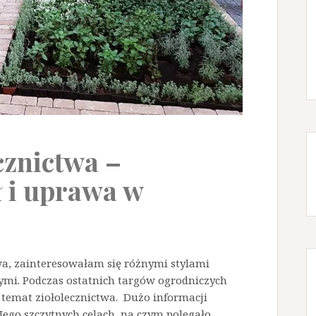
cznictwa –
ł i uprawa w
wa, zainteresowałam się różnymi stylami
mi. Podczas ostatnich targów ogrodniczych
temat ziołolecznictwa. Dużo informacji
ego szczytnych celach, na czym polegało