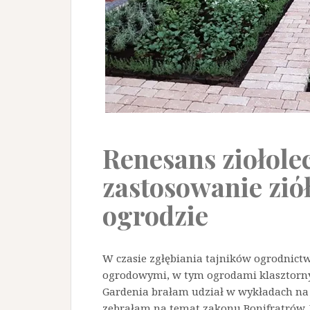
Renesans ziołole
zastosowanie zió
ogrodzie
W czasie zgłębiania tajników ogrodnict
ogrodowymi, w tym ogrodami klasztorny
Gardenia brałam udział w wykładach na 
zebrałam na temat zakonu Bonifratrów. J