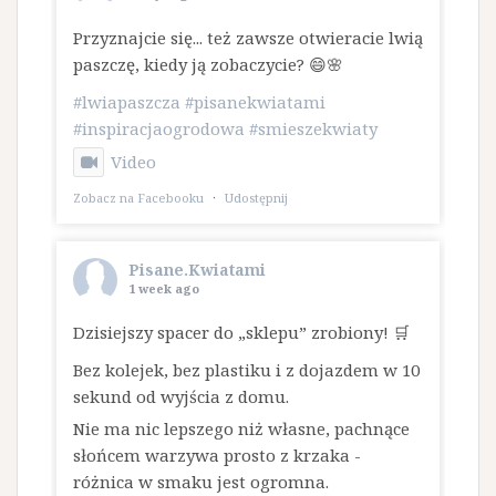
Przyznajcie się... też zawsze otwieracie lwią
paszczę, kiedy ją zobaczycie? 😄🌸
#lwiapaszcza
#pisanekwiatami
#inspiracjaogrodowa
#smieszekwiaty
Video
Zobacz na Facebooku
·
Udostępnij
Pisane.Kwiatami
1 week ago
Dzisiejszy spacer do „sklepu” zrobiony! 🛒
Bez kolejek, bez plastiku i z dojazdem w 10
sekund od wyjścia z domu.
​Nie ma nic lepszego niż własne, pachnące
słońcem warzywa prosto z krzaka -
różnica w smaku jest ogromna.