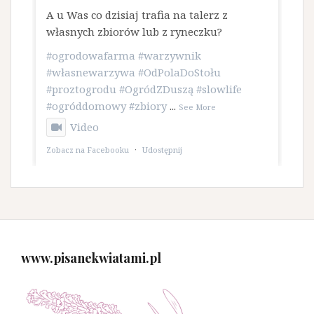
A u Was co dzisiaj trafia na talerz z
własnych zbiorów lub z ryneczku?
#ogrodowafarma
#warzywnik
#własnewarzywa
#OdPolaDoStołu
#proztogrodu
#OgródZDuszą
#slowlife
#ogróddomowy
#zbiory
...
See More
Video
Zobacz na Facebooku
·
Udostępnij
www.pisanekwiatami.pl