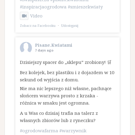
#inspiracjaogrodowa
#smieszekwiaty
Video
Zobacz na Facebooku
·
Udostępnij
Pisane.Kwiatami
7 days ago
Dzisiejszy spacer do „sklepu” zrobiony! 🛒
Bez kolejek, bez plastiku i z dojazdem w 10
sekund od wyjścia z domu.
​Nie ma nic lepszego niż własne, pachnące
słońcem warzywa prosto z krzaka -
różnica w smaku jest ogromna.
A u Was co dzisiaj trafia na talerz z
własnych zbiorów lub z ryneczku?
#ogrodowafarma
#warzywnik