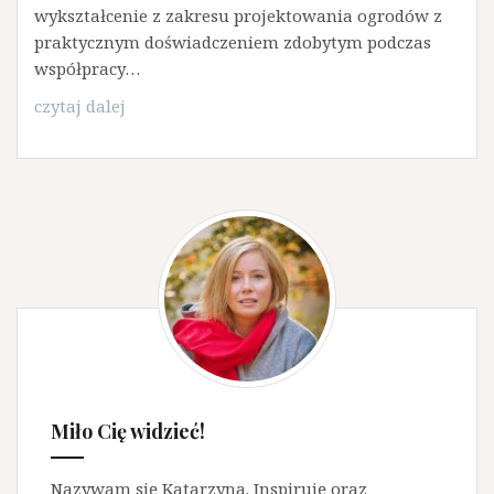
wykształcenie z zakresu projektowania ogrodów z
praktycznym doświadczeniem zdobytym podczas
współpracy…
Projektowanie
czytaj dalej
ogrodów
–
profesjonalne
podejście
i
doświadczenie
Miło Cię widzieć!
Nazywam się Katarzyna. Inspiruję oraz