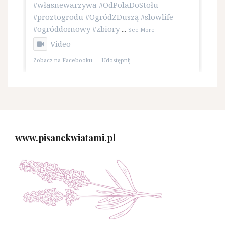
#własnewarzywa
#OdPolaDoStołu
#proztogrodu
#OgródZDuszą
#slowlife
#ogróddomowy
#zbiory
...
See More
Video
Zobacz na Facebooku
·
Udostępnij
www.pisanekwiatami.pl