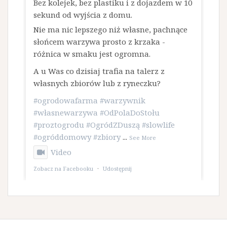
Bez kolejek, bez plastiku i z dojazdem w 10
sekund od wyjścia z domu.
​Nie ma nic lepszego niż własne, pachnące
słońcem warzywa prosto z krzaka -
różnica w smaku jest ogromna.
A u Was co dzisiaj trafia na talerz z
własnych zbiorów lub z ryneczku?
#ogrodowafarma
#warzywnik
#własnewarzywa
#OdPolaDoStołu
#proztogrodu
#OgródZDuszą
#slowlife
#ogróddomowy
#zbiory
...
See More
Video
Zobacz na Facebooku
·
Udostępnij