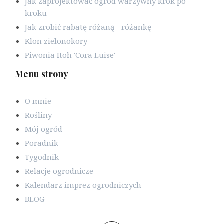
Jak zaprojektować ogród warzywny krok po
kroku
Jak zrobić rabatę różaną - różankę
Klon zielonokory
Piwonia Itoh 'Cora Luise'
Menu strony
O mnie
Rośliny
Mój ogród
Poradnik
Tygodnik
Relacje ogrodnicze
Kalendarz imprez ogrodniczych
BLOG