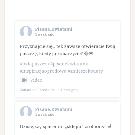
Pisane.Kwiatami
1 week ago
Przyznajcie się... też zawsze otwieracie lwią
paszczę, kiedy ją zobaczycie? 😄🌸
#lwiapaszcza
#pisanekwiatami
#inspiracjaogrodowa
#smieszekwiaty
Video
Zobacz na Facebooku
·
Udostępnij
Pisane.Kwiatami
1 week ago
Dzisiejszy spacer do „sklepu” zrobiony! 🛒