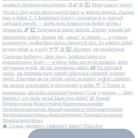
🐌 Uwaga, ogrodnicy i miłośnicy natury! Dziś chcę