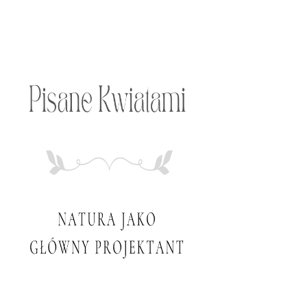
Przeskocz
do
treści