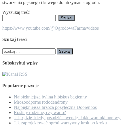
uprawy.
stworzenia pięknego i łatwego do utrzymania ogrodu.
Wyszukaj treść
Szukaj
https://www.youtube.com/@OgrodowaFarma/videos
Szukaj treści
Szukaj:
Subskrybuj wpisy
Popularne pozycje
Najpiękniejsza bylina hibiskus bagienny
Mrozoodporne rododendrony
Najpiękniejsza brzoza pożyteczna Doorenbos
Rośliny rodzime, czy warto?
Jak, gdzie, kiedy posadzić lawendę. Jakie warunki uprawy.
Jak zaprojektować ogród warzywny krok po kroku