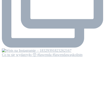
Co tu się wydarzyło 🥺 #lawenda #lawendawąskolistn