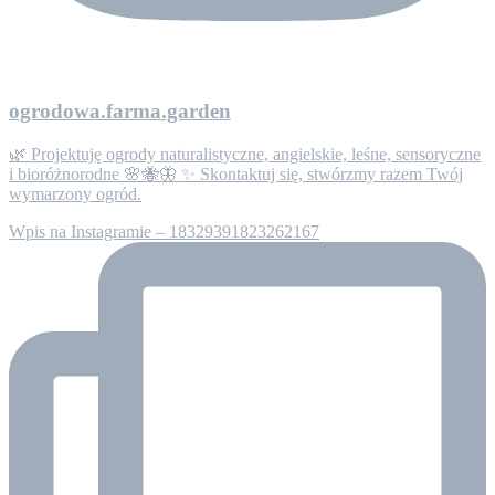
ogrodowa.farma.garden
🌿 Projektuję ogrody naturalistyczne, angielskie, leśne, sensoryczne
i bioróżnorodne 🌸🐝🦋 ✨ Skontaktuj się, stwórzmy razem Twój
wymarzony ogród.
Wpis na Instagramie – 18329391823262167