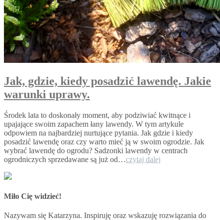
Jak, gdzie, kiedy posadzić lawendę. Jakie
warunki uprawy.
Środek lata to doskonały moment, aby podziwiać kwitnące i
upajające swoim zapachem łany lawendy. W tym artykule
odpowiem na najbardziej nurtujące pytania. Jak gdzie i kiedy
posadzić lawendę oraz czy warto mieć ją w swoim ogrodzie. Jak
wybrać lawendę do ogrodu? Sadzonki lawendy w centrach
Jak,
ogrodniczych sprzedawane są już od…
czytaj dalej
gdzie,
kiedy
posadzić
lawendę.
Miło Cię widzieć!
Jakie
warunki
Nazywam się Katarzyna. Inspiruję oraz wskazuję rozwiązania do