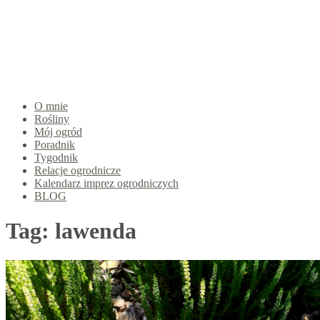
O mnie
Rośliny
Mój ogród
Poradnik
Tygodnik
Relacje ogrodnicze
Kalendarz imprez ogrodniczych
BLOG
Tag:
lawenda