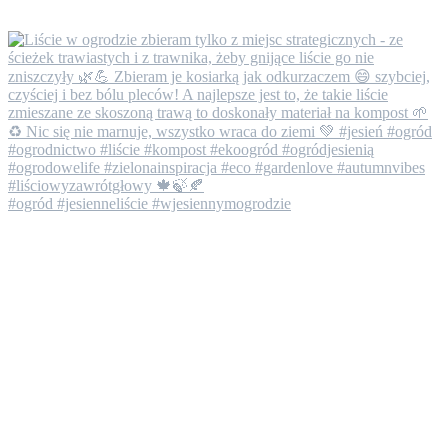
#ogród #jesienneliście #wjesiennymogrodzie