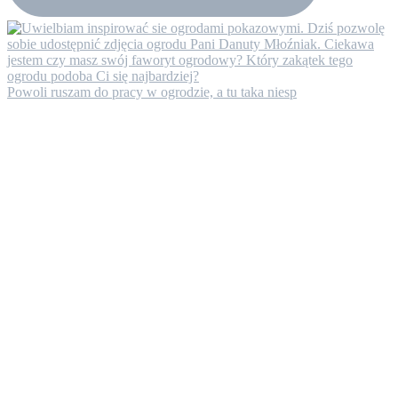
Powoli ruszam do pracy w ogrodzie, a tu taka niesp