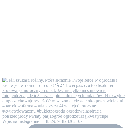
Wpis na Instagramie – 18329391823262167