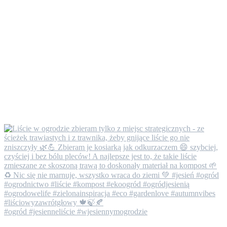
#ogród #jesienneliście #wjesiennymogrodzie