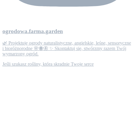
ogrodowa.farma.garden
🌿 Projektuję ogrody naturalistyczne, angielskie, leśne, sensoryczne
i bioróżnorodne 🌸🐝🦋 ✨ Skontaktuj się, stwórzmy razem Twój
wymarzony ogród.
Jeśli szukasz rośliny, która skradnie Twoje serce