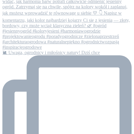
🐌 Uwaga, ogrodnicy i miłośnicy natury! Dziś chcę