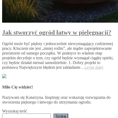
Jak stworzyć ogród łatwy w pielęgnacji?
Ogród może być piękny i jednocześnie niewymagający codziennej
pracy. Kluczem nie jest „mniej roślin”, ale mądre zaprojektowanie
przestrzeni od samego początku. W praktyce to właśnie etap
projektu decyduje o tym, czy ogród będzie wymagał ciągłej opieki,
czy będzie działał niemal samodzielnie. 1. Dobry projekt to
Jak
podstawa Największym błędem jest zakładanie…
czytaj dalej
stworzyć
ogród
łatwy
w
Miło Cię widzieć!
pielęgnac
Nazywam się Katarzyna. Inspiruję oraz wskazuję rozwiązania do
stworzenia pięknego i łatwego do utrzymania ogrodu.
Wyszukaj treść
Szukaj