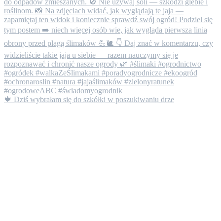
🍁 Dziś wybrałam się do szkółki w poszukiwaniu drze