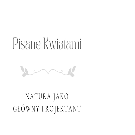
Przeskocz
do
treści