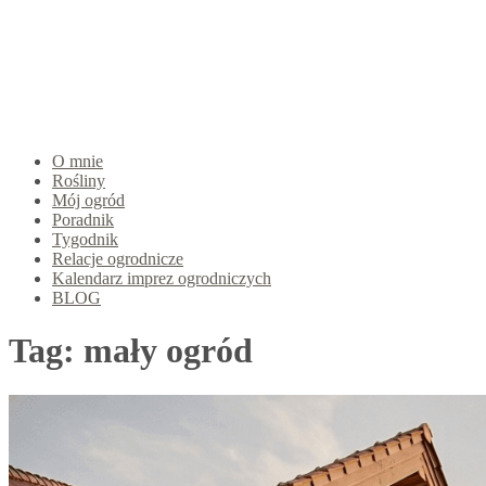
O mnie
Rośliny
Mój ogród
Poradnik
Tygodnik
Relacje ogrodnicze
Kalendarz imprez ogrodniczych
BLOG
Tag:
mały ogród