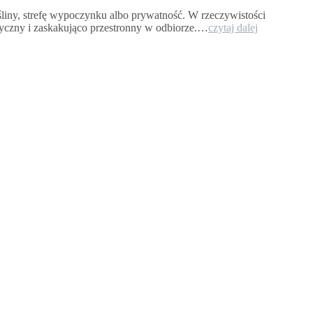
śliny, strefę wypoczynku albo prywatność. W rzeczywistości
Czy
yczny i zaskakująco przestronny w odbiorze.…
czytaj dalej
mały
ogród
może
być
funkcjonaln