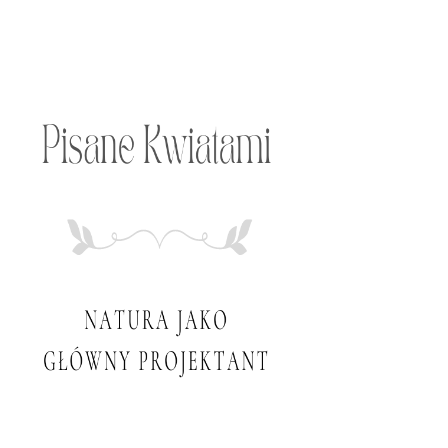
Przeskocz
do
treści