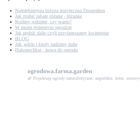
Najpiękniejsza brzoza pożyteczna Doorenbos
Jak zrobić rabatę różaną - różankę
Rośliny rodzime, czy warto?
W moim jesiennym ogrodzie
Jak pędzić dalie czyli przyśpieszamy kwitnienie
BLOG
Jak, gdzie i kiedy sadzimy dalie
Hakonechloa - trawa do ogrodu
ogrodowa.farma.garden
🌿 Projektuję ogrody naturalistyczne, angielskie, leśne, sen