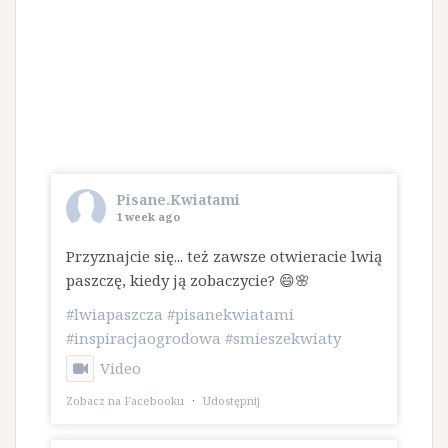
Pisane.Kwiatami
1 week ago
Przyznajcie się... też zawsze otwieracie lwią
paszczę, kiedy ją zobaczycie? 😄🌸
#lwiapaszcza
#pisanekwiatami
#inspiracjaogrodowa
#smieszekwiaty
Video
Zobacz na Facebooku
·
Udostępnij