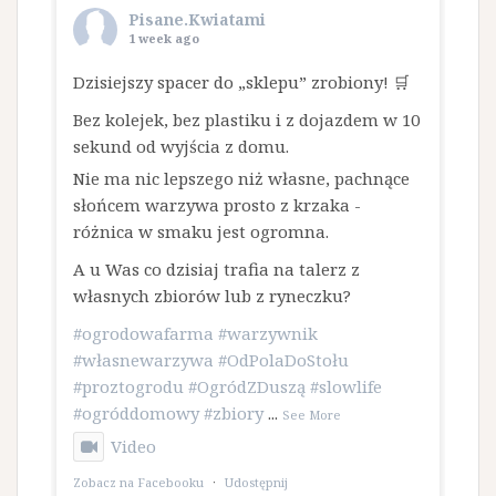
Pisane.Kwiatami
1 week ago
Dzisiejszy spacer do „sklepu” zrobiony! 🛒
Bez kolejek, bez plastiku i z dojazdem w 10
sekund od wyjścia z domu.
​Nie ma nic lepszego niż własne, pachnące
słońcem warzywa prosto z krzaka -
różnica w smaku jest ogromna.
A u Was co dzisiaj trafia na talerz z
własnych zbiorów lub z ryneczku?
#ogrodowafarma
#warzywnik
#własnewarzywa
#OdPolaDoStołu
#proztogrodu
#OgródZDuszą
#slowlife
#ogróddomowy
#zbiory
...
See More
Video
Zobacz na Facebooku
·
Udostępnij