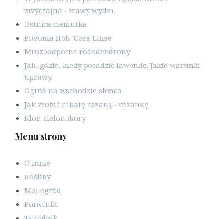
zwyczajna - trawy wydm.
Ostnica cieniutka
Piwonia Itoh 'Cora Luise'
Mrozoodporne rododendrony
Jak, gdzie, kiedy posadzić lawendę. Jakie warunki
uprawy.
Ogród na wschodzie słońca
Jak zrobić rabatę różaną - różankę
Klon zielonokory
Menu strony
O mnie
Rośliny
Mój ogród
Poradnik
Tygodnik