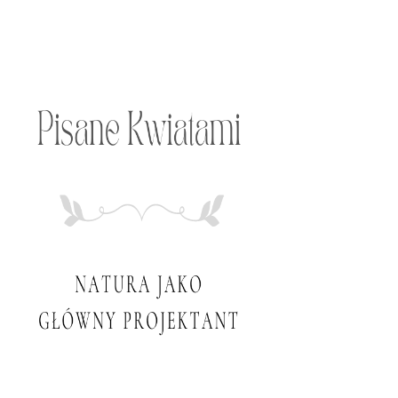
Przeskocz
do
treści