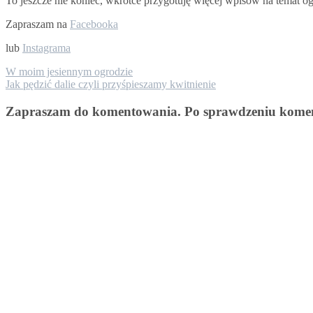
To jeszcze nie koniec, wkrótce przygotuję więcej wpisów na temat 
Zapraszam na
Facebooka
lub
Instagrama
Nawigacja
W moim jesiennym ogrodzie
Jak pędzić dalie czyli przyśpieszamy kwitnienie
wpisu
Zapraszam do komentowania. Po sprawdzeniu koment