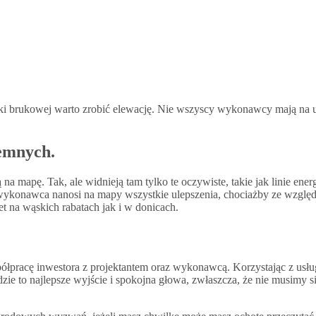
i brukowej warto zrobić elewację. Nie wszyscy wykonawcy mają na uwa
iemnych.
 na mapę. Tak, ale widnieją tam tylko te oczywiste, takie jak linie en
wykonawca nanosi na mapy wszystkie ulepszenia, chociażby ze wzglę
 na wąskich rabatach jak i w donicach.
półpracę inwestora z projektantem oraz wykonawcą. Korzystając z usł
dzie to najlepsze wyjście i spokojna głowa, zwłaszcza, że nie musimy