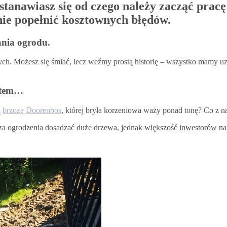
astanawiasz się od czego należy zacząć pra
nie popełnić kosztownych błędów.
nia ogrodu.
ch. Możesz się śmiać, lecz weźmy prostą historię – wszystko mamy u
ętem…
ą
brzozą Doorenbos
, której bryła korzeniowa waży ponad tonę? Co z
 zza ogrodzenia dosadzać duże drzewa, jednak większość inwestorów n