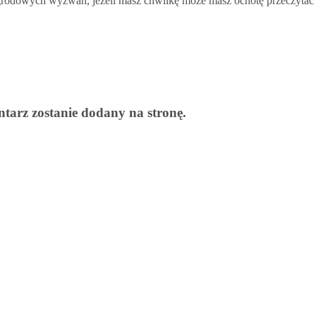
ogrodowych wyzwań, jeżeli masz chwilkę może masz ochotę przeczytać
arz zostanie dodany na stronę.