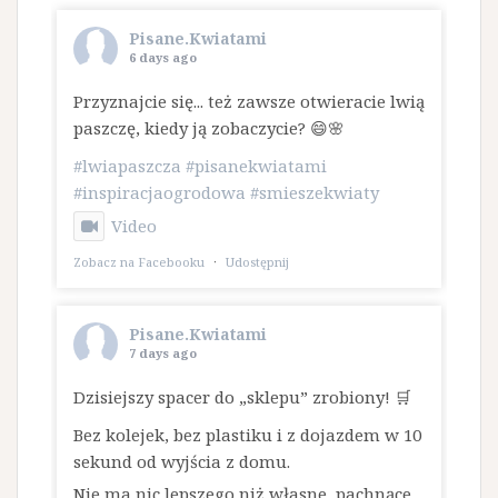
Pisane.Kwiatami
6 days ago
Przyznajcie się... też zawsze otwieracie lwią
paszczę, kiedy ją zobaczycie? 😄🌸
#lwiapaszcza
#pisanekwiatami
#inspiracjaogrodowa
#smieszekwiaty
Video
Zobacz na Facebooku
·
Udostępnij
Pisane.Kwiatami
7 days ago
Dzisiejszy spacer do „sklepu” zrobiony! 🛒
Bez kolejek, bez plastiku i z dojazdem w 10
sekund od wyjścia z domu.
​Nie ma nic lepszego niż własne, pachnące