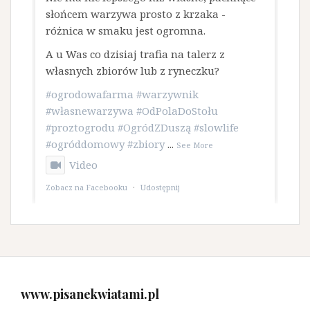
słońcem warzywa prosto z krzaka -
różnica w smaku jest ogromna.
A u Was co dzisiaj trafia na talerz z
własnych zbiorów lub z ryneczku?
#ogrodowafarma
#warzywnik
#własnewarzywa
#OdPolaDoStołu
#proztogrodu
#OgródZDuszą
#slowlife
#ogróddomowy
#zbiory
...
See More
Video
Zobacz na Facebooku
·
Udostępnij
www.pisanekwiatami.pl