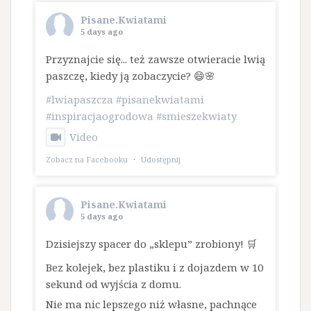
Pisane.Kwiatami
5 days ago
Przyznajcie się... też zawsze otwieracie lwią
paszczę, kiedy ją zobaczycie? 😄🌸
#lwiapaszcza
#pisanekwiatami
#inspiracjaogrodowa
#smieszekwiaty
Video
Zobacz na Facebooku
·
Udostępnij
Pisane.Kwiatami
5 days ago
Dzisiejszy spacer do „sklepu” zrobiony! 🛒
Bez kolejek, bez plastiku i z dojazdem w 10
sekund od wyjścia z domu.
​Nie ma nic lepszego niż własne, pachnące