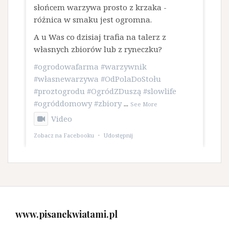
słońcem warzywa prosto z krzaka -
różnica w smaku jest ogromna.
A u Was co dzisiaj trafia na talerz z
własnych zbiorów lub z ryneczku?
#ogrodowafarma
#warzywnik
#własnewarzywa
#OdPolaDoStołu
#proztogrodu
#OgródZDuszą
#slowlife
#ogróddomowy
#zbiory
...
See More
Video
Zobacz na Facebooku
·
Udostępnij
www.pisanekwiatami.pl