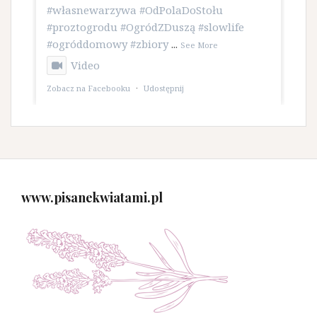
#własnewarzywa
#OdPolaDoStołu
#proztogrodu
#OgródZDuszą
#slowlife
#ogróddomowy
#zbiory
...
See More
Video
Zobacz na Facebooku
·
Udostępnij
www.pisanekwiatami.pl