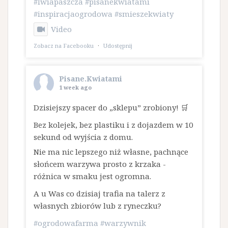
#lwiapaszcza
#pisanekwiatami
#inspiracjaogrodowa
#smieszekwiaty
Video
Zobacz na Facebooku
·
Udostępnij
Pisane.Kwiatami
1 week ago
Dzisiejszy spacer do „sklepu” zrobiony! 🛒
Bez kolejek, bez plastiku i z dojazdem w 10
sekund od wyjścia z domu.
​Nie ma nic lepszego niż własne, pachnące
słońcem warzywa prosto z krzaka -
różnica w smaku jest ogromna.
A u Was co dzisiaj trafia na talerz z
własnych zbiorów lub z ryneczku?
#ogrodowafarma
#warzywnik