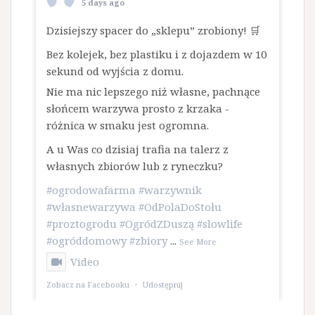
5 days ago
Dzisiejszy spacer do „sklepu” zrobiony! 🛒
Bez kolejek, bez plastiku i z dojazdem w 10
sekund od wyjścia z domu.
​Nie ma nic lepszego niż własne, pachnące
słońcem warzywa prosto z krzaka -
różnica w smaku jest ogromna.
A u Was co dzisiaj trafia na talerz z
własnych zbiorów lub z ryneczku?
#ogrodowafarma
#warzywnik
#własnewarzywa
#OdPolaDoStołu
#proztogrodu
#OgródZDuszą
#slowlife
#ogróddomowy
#zbiory
...
See More
Video
Zobacz na Facebooku
·
Udostępnij