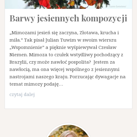
Barwy jesiennych kompozycji
„Mimozami jesień się zaczyna, Złotawa, krucha i
miła.” Tak pisał Julian Tuwim w swoim wierszu
„Wspomnienie” a pięknie wyśpiewywał Czesław
Niemen. Mimoza to czułek wstydliwy pochodzący z
Brazylii, czy może nawłoć pospolita? Jestem za
nawłocią, ma ona więcej wspólnego z jesiennymi
nastrojami naszego kraju. Porzucając dywagacje na
temat mimozy podaję…
Barwy
czytaj dalej
jesiennych
kompozycji