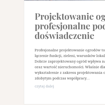
Projektowanie o
profesjonalne pod
doświadczenie
Profesjonalne projektowanie ogrodów to 
łączenie funkcji, zieleni, warunków lok
Dobrze zaprojektowany ogród wpływa na 
oraz wartość nieruchomości. Właśnie dlat
wykształcenie z zakresu projektowania
zdobytym podczas współpracy…
Projektowanie
czytaj dalej
ogrodów
–
profesjonalne