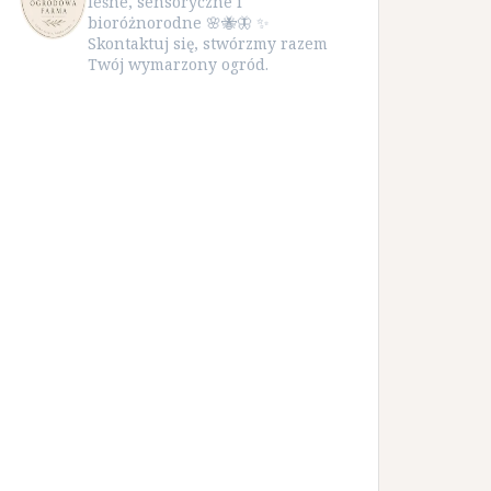
leśne, sensoryczne i
bioróżnorodne 🌸🐝🦋 ✨
Skontaktuj się, stwórzmy razem
Twój wymarzony ogród.