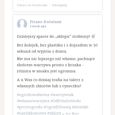
Zobacz na Facebooku
·
Udostępnij
Pisane.Kwiatami
1 week ago
Dzisiejszy spacer do „sklepu” zrobiony! 🛒
Bez kolejek, bez plastiku i z dojazdem w 10
sekund od wyjścia z domu.
​Nie ma nic lepszego niż własne, pachnące
słońcem warzywa prosto z krzaka -
różnica w smaku jest ogromna.
A u Was co dzisiaj trafia na talerz z
własnych zbiorów lub z ryneczku?
#ogrodowafarma
#warzywnik
#własnewarzywa
#OdPolaDoStołu
#proztogrodu
#OgródZDuszą
#slowlife
#ogróddomowy
#zbiory
...
See More