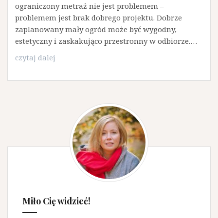
ograniczony metraż nie jest problemem –
problemem jest brak dobrego projektu. Dobrze
zaplanowany mały ogród może być wygodny,
estetyczny i zaskakująco przestronny w odbiorze.…
Czy
czytaj dalej
mały
ogród
może
być
funkcjonalny?
Miło Cię widzieć!