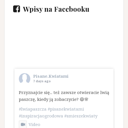
Wpisy na Facebooku
Pisane.Kwiatami
7 days ago
Przyznajcie się... też zawsze otwieracie lwią
paszczę, kiedy ją zobaczycie? 😄🌸
#lwiapaszcza
#pisanekwiatami
#inspiracjaogrodowa
#smieszekwiaty
Video