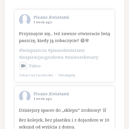
Pisane.Kwiatami
1 week ago
Przyznajcie się... też zawsze otwieracie lwią
paszczę, kiedy ją zobaczycie? 😄🌸
#lwiapaszcza
#pisanekwiatami
#inspiracjaogrodowa
#smieszekwiaty
Video
Zobacz na Facebooku
·
Udostępnij
Pisane.Kwiatami
1 week ago
Dzisiejszy spacer do „sklepu” zrobiony! 🛒
Bez kolejek, bez plastiku i z dojazdem w 10
sekund od wyjścia z domu.