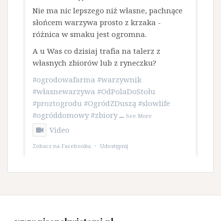
​Nie ma nic lepszego niż własne, pachnące
słońcem warzywa prosto z krzaka -
różnica w smaku jest ogromna.
A u Was co dzisiaj trafia na talerz z
własnych zbiorów lub z ryneczku?
#ogrodowafarma
#warzywnik
#własnewarzywa
#OdPolaDoStołu
#proztogrodu
#OgródZDuszą
#slowlife
#ogróddomowy
#zbiory
...
See More
Video
Zobacz na Facebooku
·
Udostępnij