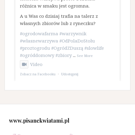
różnica w smaku jest ogromna.
A u Was co dzisiaj trafia na talerz z
własnych zbiorów lub z ryneczku?
#ogrodowafarma
#warzywnik
#własnewarzywa
#OdPolaDoStołu
#proztogrodu
#OgródZDuszą
#slowlife
#ogróddomowy
#zbiory
...
See More
Video
Zobacz na Facebooku
·
Udostępnij
www.pisanekwiatami.pl