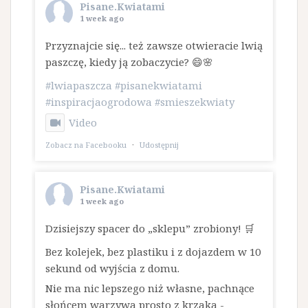
Pisane.Kwiatami
1 week ago
Przyznajcie się... też zawsze otwieracie lwią
paszczę, kiedy ją zobaczycie? 😄🌸
#lwiapaszcza
#pisanekwiatami
#inspiracjaogrodowa
#smieszekwiaty
Video
Zobacz na Facebooku
·
Udostępnij
Pisane.Kwiatami
1 week ago
Dzisiejszy spacer do „sklepu” zrobiony! 🛒
Bez kolejek, bez plastiku i z dojazdem w 10
sekund od wyjścia z domu.
​Nie ma nic lepszego niż własne, pachnące
słońcem warzywa prosto z krzaka -