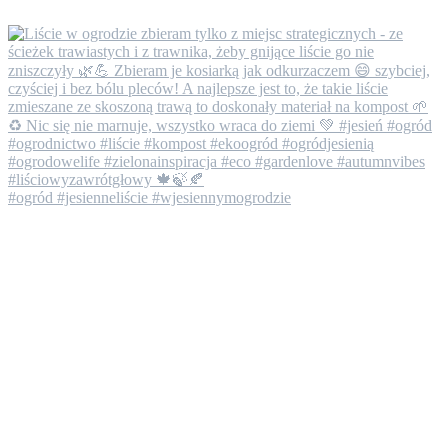
#ogród #jesienneliście #wjesiennymogrodzie