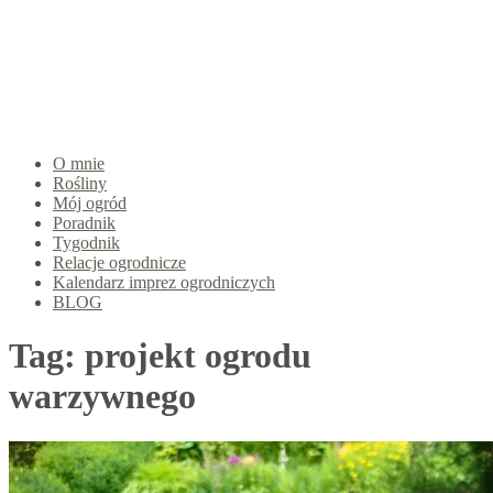
O mnie
Rośliny
Mój ogród
Poradnik
Tygodnik
Relacje ogrodnicze
Kalendarz imprez ogrodniczych
BLOG
Tag:
projekt ogrodu
warzywnego