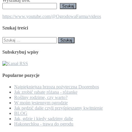
Wyszukaj treść
Szukaj
https://www.youtube.com/@OgrodowaFarma/videos
Szukaj treści
Szukaj:
Subskrybuj wpisy
Popularne pozycje
Najpiękniejsza brzoza pożyteczna Doorenbos
Jak zrobić rabatę różaną - różankę
Rośliny rodzime, czy warto?
W moim jesiennym ogrodzie
Jak pędzić dalie czyli przyśpieszamy kwitnienie
BLOG
Jak, gdzie i kiedy sadzimy dalie
Hakonechloa - trawa do ogrodu