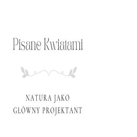
Przeskocz
do
treści