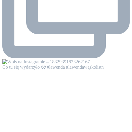
Co tu się wydarzyło 🥺 #lawenda #lawendawąskolistn