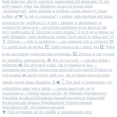
🍁 Dziś wybrałam się do szkółki w poszukiwaniu drze