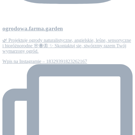
ogrodowa.farma.garden
🌿 Projektuję ogrody naturalistyczne, angielskie, leśne, sensoryczne
i bioróżnorodne 🌸🐝🦋 ✨ Skontaktuj się, stwórzmy razem Twój
wymarzony ogród.
Wpis na Instagramie – 18329391823262167