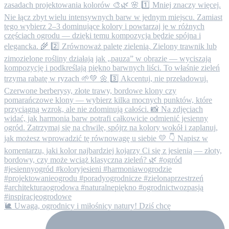
🐌 Uwaga, ogrodnicy i miłośnicy natury! Dziś chcę