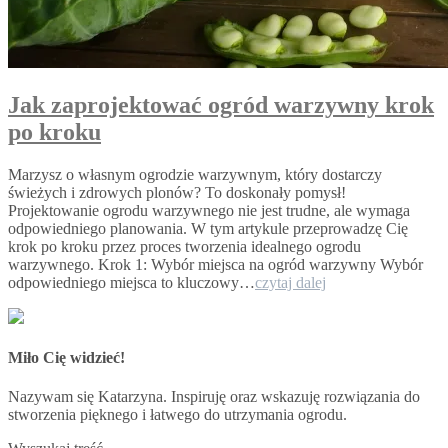
Jak zaprojektować ogród warzywny krok
po kroku
Marzysz o własnym ogrodzie warzywnym, który dostarczy
świeżych i zdrowych plonów? To doskonały pomysł!
Projektowanie ogrodu warzywnego nie jest trudne, ale wymaga
odpowiedniego planowania. W tym artykule przeprowadzę Cię
krok po kroku przez proces tworzenia idealnego ogrodu
warzywnego. Krok 1: Wybór miejsca na ogród warzywny Wybór
Jak
odpowiedniego miejsca to kluczowy…
czytaj dalej
zaprojektować
ogród
warzywny
krok
Miło Cię widzieć!
po
kroku
Nazywam się Katarzyna. Inspiruję oraz wskazuję rozwiązania do
stworzenia pięknego i łatwego do utrzymania ogrodu.