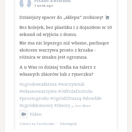
Pisane.Kwiatami
1 week ago
Dzisiejszy spacer do „sklepu” zrobiony!
Bez kolejek, bez plastiku i z dojazdem w 10
sekund od wyjścia z domu.
​Nie ma nic lepszego niż własne, pachnące
słońcem warzywa prosto z krzaka -
różnica w smaku jest ogromna.
A u Was co dzisiaj trafia na talerz z
własnych zbiorów lub z ryneczku?
#ogrodowafarma
#warzywnik
#własnewarzywa
#OdPolaDoStołu
#proztogrodu
#OgródZDuszą
#slowlife
#ogróddomowy
#zbiory
...
See More
Video
Zobacz na Facebooku
·
Udostępnij