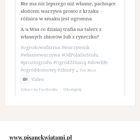
​Nie ma nic lepszego niż własne, pachnące
słońcem warzywa prosto z krzaka -
różnica w smaku jest ogromna.
A u Was co dzisiaj trafia na talerz z
własnych zbiorów lub z ryneczku?
#ogrodowafarma
#warzywnik
#własnewarzywa
#OdPolaDoStołu
#proztogrodu
#OgródZDuszą
#slowlife
#ogróddomowy
#zbiory
...
See More
Video
Zobacz na Facebooku
·
Udostępnij
www.pisanekwiatami.pl