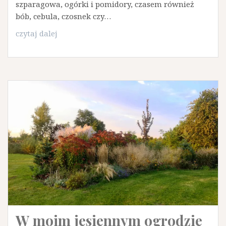
szparagowa, ogórki i pomidory, czasem również
bób, cebula, czosnek czy…
Ogród
czytaj dalej
kuchenny
W moim jesiennym ogrodzie