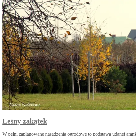
Leśny zakątek
W pełni zaplanowane nasadzenia ogrodowe to podstawa udanej aranża