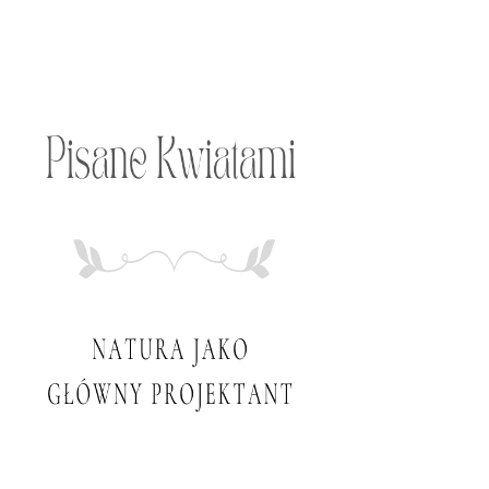
Przeskocz
do
treści