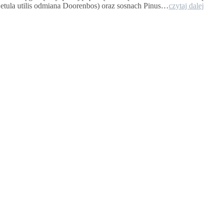
Leśn
Betula utilis odmiana Doorenbos) oraz sosnach Pinus…
czytaj dalej
zakąt