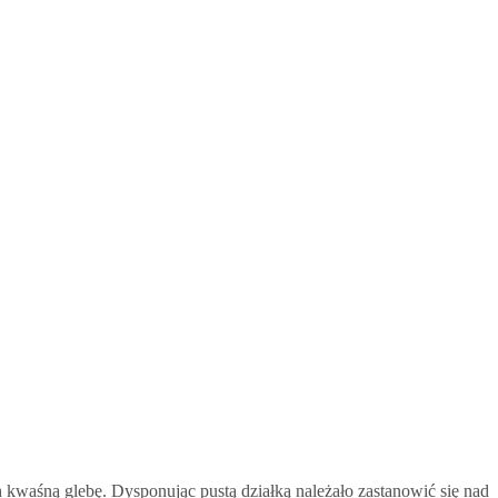
kwaśną glebę. Dysponując pustą działką należało zastanowić się nad