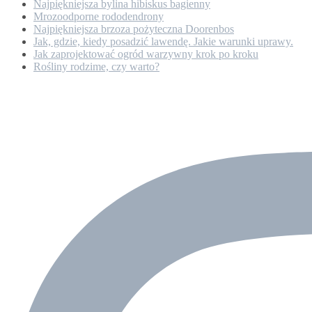
Najpiękniejsza bylina hibiskus bagienny
Mrozoodporne rododendrony
Najpiękniejsza brzoza pożyteczna Doorenbos
Jak, gdzie, kiedy posadzić lawendę. Jakie warunki uprawy.
Jak zaprojektować ogród warzywny krok po kroku
Rośliny rodzime, czy warto?