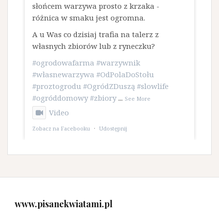
słońcem warzywa prosto z krzaka -
różnica w smaku jest ogromna.
A u Was co dzisiaj trafia na talerz z
własnych zbiorów lub z ryneczku?
#ogrodowafarma
#warzywnik
#własnewarzywa
#OdPolaDoStołu
#proztogrodu
#OgródZDuszą
#slowlife
#ogróddomowy
#zbiory
...
See More
Video
Zobacz na Facebooku
·
Udostępnij
www.pisanekwiatami.pl