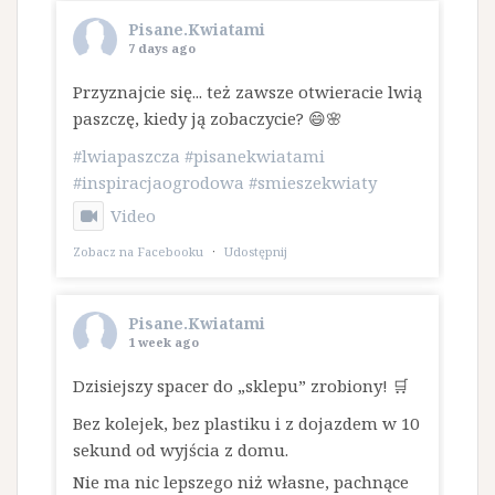
Pisane.Kwiatami
7 days ago
Przyznajcie się... też zawsze otwieracie lwią
paszczę, kiedy ją zobaczycie? 😄🌸
#lwiapaszcza
#pisanekwiatami
#inspiracjaogrodowa
#smieszekwiaty
Video
Zobacz na Facebooku
·
Udostępnij
Pisane.Kwiatami
1 week ago
Dzisiejszy spacer do „sklepu” zrobiony! 🛒
Bez kolejek, bez plastiku i z dojazdem w 10
sekund od wyjścia z domu.
​Nie ma nic lepszego niż własne, pachnące