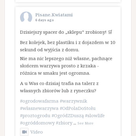
Pisane.Kwiatami
6 days ago
Dzisiejszy spacer do „sklepu” zrobiony! 🛒
Bez kolejek, bez plastiku i z dojazdem w 10
sekund od wyjścia z domu.
​Nie ma nic lepszego niż własne, pachnące
słońcem warzywa prosto z krzaka -
różnica w smaku jest ogromna.
A u Was co dzisiaj trafia na talerz z
własnych zbiorów lub z ryneczku?
#ogrodowafarma
#warzywnik
#własnewarzywa
#OdPolaDoStołu
#proztogrodu
#OgródZDuszą
#slowlife
#ogróddomowy
#zbiory
...
See More
Video