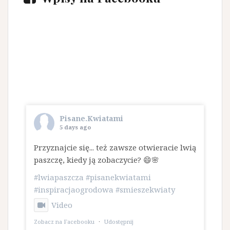
Pisane.Kwiatami
5 days ago
Przyznajcie się... też zawsze otwieracie lwią
paszczę, kiedy ją zobaczycie? 😄🌸
#lwiapaszcza
#pisanekwiatami
#inspiracjaogrodowa
#smieszekwiaty
Video
Zobacz na Facebooku
·
Udostępnij