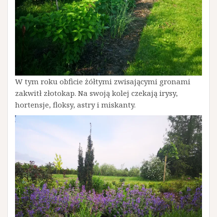
W tym roku obficie żółtymi zwisającymi gronami
zakwitł złotokap. Na swoją kolej czekają irysy,
hortensje, floksy, astry i miskanty.