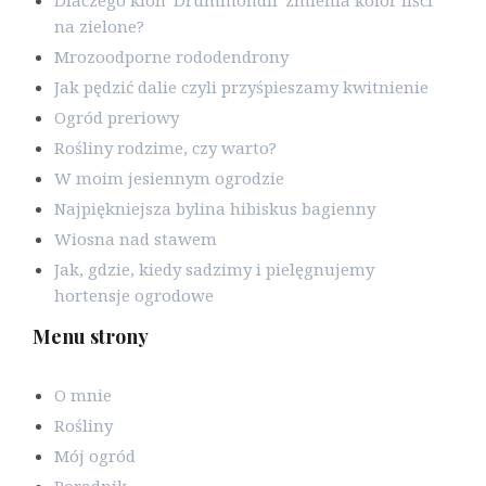
Dlaczego klon 'Drummondii' zmienia kolor liści
na zielone?
Mrozoodporne rododendrony
Jak pędzić dalie czyli przyśpieszamy kwitnienie
Ogród preriowy
Rośliny rodzime, czy warto?
W moim jesiennym ogrodzie
Najpiękniejsza bylina hibiskus bagienny
Wiosna nad stawem
Jak, gdzie, kiedy sadzimy i pielęgnujemy
hortensje ogrodowe
Menu strony
O mnie
Rośliny
Mój ogród