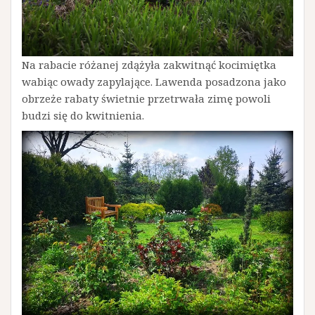
Na rabacie różanej zdążyła zakwitnąć kocimiętka
wabiąc owady zapylające. Lawenda posadzona jako
obrzeże rabaty świetnie przetrwała zimę powoli
budzi się do kwitnienia.