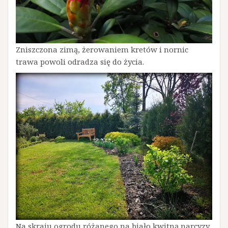
Zniszczona zimą, żerowaniem kretów i nornic
trawa powoli odradza się do życia.
Na skraju ogrodu różanego na biało kwitną narcyzy