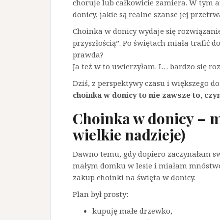
choruje lub całkowicie zamiera. W tym 
donicy, jakie są realne szanse jej przetr
Choinka w donicy wydaje się rozwiązani
przyszłością”. Po świętach miała trafić d
prawda?
Ja też w to uwierzyłam. I… bardzo się r
Dziś, z perspektywy czasu i większego d
choinka w donicy to nie zawsze to, czy
Choinka w donicy – m
wielkie nadzieje)
Dawno temu, gdy dopiero zaczynałam s
małym domku w lesie i miałam mnóstwo 
zakup choinki na święta w donicy.
Plan był prosty:
kupuję małe drzewko,