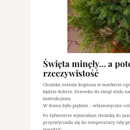
Święta minęły… a pot
rzeczywistość
Choinka została kupiona w markecie og
będzie dobrze. Drzewko do świąt stało n
instrukcjami.
W domu było pięknie – własnoręczne ozdo
Po Sylwestrze wyniosłam choinkę do jas
przyzwyczaiła się do temperatury. Gdy p
posadzić.