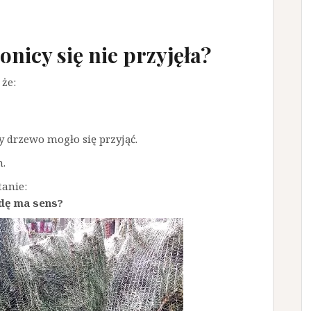
nicy się nie przyjęła?
 że:
y drzewo mogło się przyjąć.
h.
tanie:
wdę ma sens?